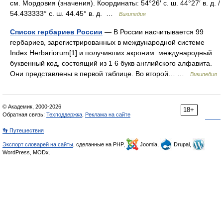
см. Мордовия (значения). Координаты: 54°26′ с. ш. 44°27′ в. д. /
54.433333° с. ш. 44.45° в. д. …
Википедия
Список гербариев России
— В России насчитывается 99
гербариев, зарегистрированных в международной системе
Index Herbariorum[1] и получивших акроним международный
буквенный код, состоящий из 1 6 букв английского алфавита.
Они представлены в первой таблице. Во второй… …
Википедия
© Академик, 2000-2026
18+
Обратная связь:
Техподдержка
,
Реклама на сайте
👣 Путешествия
Экспорт словарей на сайты
, сделанные на PHP,
Joomla,
Drupal,
WordPress, MODx.